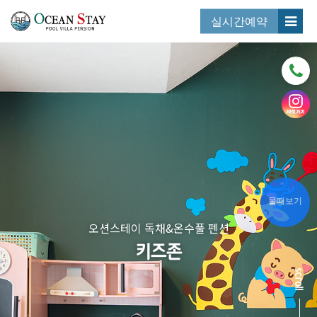
실시간예약
물때보기
오션스테이 독채&온수풀 펜션
키즈존
scroll