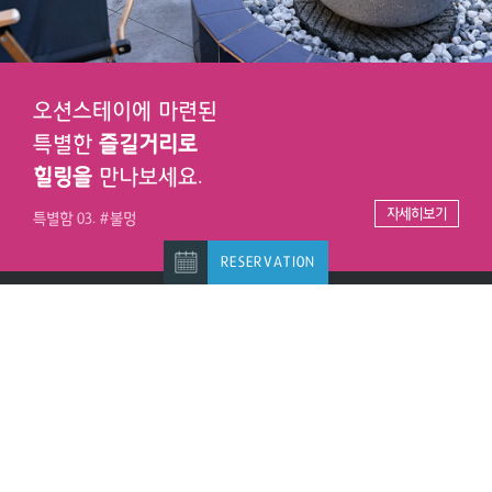
오션스테이에 마련된
특별한
즐길거리로
힐링을
만나보세요.
자세히보기
특별함 03. #불멍
RESERVATION
CUSTOMER CENTER
010-7441-8333
오션스테이
경기도 안산시 단원구 부흥로 287-92(대부남동 3-365)
대표 최은정
사업자등록번호 329-09-02993